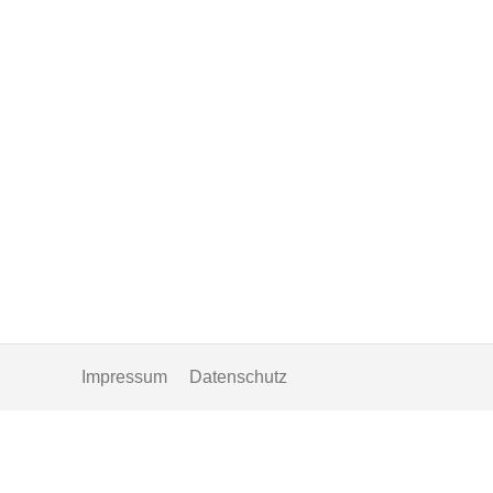
rmationsblatt Sommerkurs
nterschrieben (Wünsche&Co
apierform in Briefkasten bei
edingt…
Impressum
Datenschutz