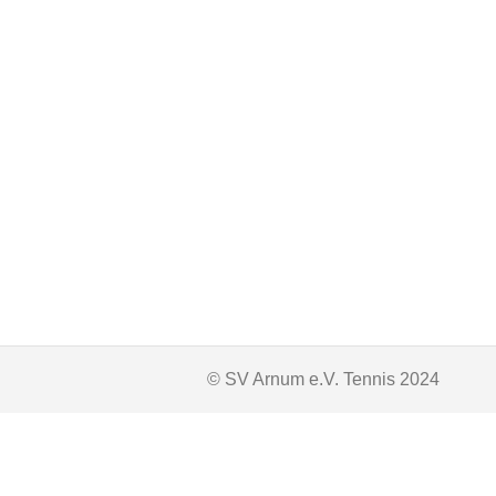
Sommerkurs 2023 – BBS
News
Von
Verwalter
17. April
Infos zum Sommerkurs 2023 –
2023 gut durchlesen und ggf.
können dazu geschrieben werd
Jakunin, Lindenweg 74). Fü
© SV Arnum e.V. Tennis 2024