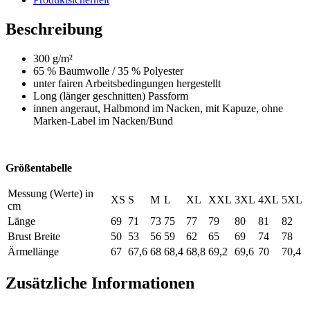
Beschreibung
300 g/m²
65 % Baumwolle / 35 % Polyester
unter fairen Arbeitsbedingungen hergestellt
Long (länger geschnitten) Passform
innen angeraut, Halbmond im Nacken, mit Kapuze, ohne
Marken-Label im Nacken/Bund
Größentabelle
Messung (Werte) in
XS
S
M
L
XL
XXL
3XL
4XL
5XL
cm
Länge
69
71
73
75
77
79
80
81
82
Brust Breite
50
53
56
59
62
65
69
74
78
Ärmellänge
67
67,6
68
68,4
68,8
69,2
69,6
70
70,4
Zusätzliche Informationen